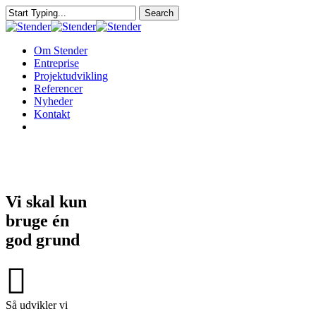
Skip
Search
to
Close
main
Search
content
Menu
Om Stender
Entreprise
Projektudvikling
Referencer
Nyheder
Kontakt
linkedin
Vi skal kun
bruge én
god grund
Så udvikler vi