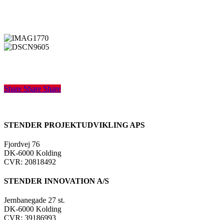
IMAG1770
DSCN9605
Share
Share
Share
Share
STENDER PROJEKTUDVIKLING APS
Fjordvej 76
DK-6000 Kolding
CVR: 20818492
STENDER INNOVATION A/S
Jernbanegade 27 st.
DK-6000 Kolding
CVR: 39186993