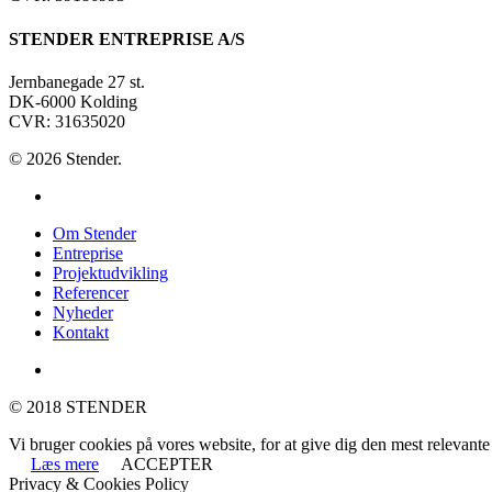
STENDER ENTREPRISE A/S
Jernbanegade 27 st.
DK-6000 Kolding
CVR: 31635020
© 2026 Stender.
linkedin
Close
Om Stender
Menu
Entreprise
Projektudvikling
Referencer
Nyheder
Kontakt
linkedin
© 2018 STENDER
Vi bruger cookies på vores website, for at give dig den mest relevan
Læs mere
ACCEPTER
Privacy & Cookies Policy