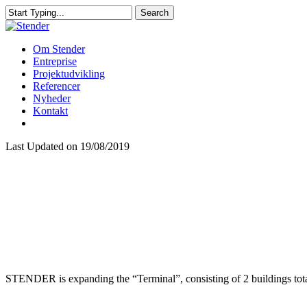
Skip
Search
to
Close
main
Search
content
Menu
Om Stender
Entreprise
Projektudvikling
Referencer
Nyheder
Kontakt
linkedin
Last Updated on 19/08/2019
STENDER is expanding the “Terminal”, consisting of 2 buildings total